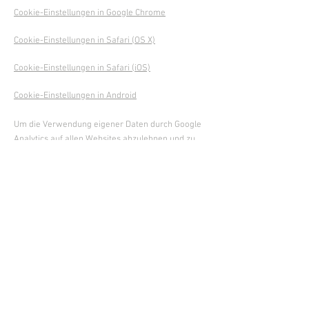
Cookie-Einstellungen in Google Chrome
Cookie-Einstellungen in Safari (OS X)
Cookie-Einstellungen in Safari (iOS)
Cookie-Einstellungen in Android
Um die Verwendung eigener Daten durch Google
Analytics auf allen Websites abzulehnen und zu
verhindern, bestehen die folgenden
Anweisungen:
https://tools.google.com/dlpage/ga
optout.
Wir können diese Cookie-Richtlinie aktualisieren.
Wir bitten Nutzer, diese Seite regelmäßig
aufzurufen, um sich über den aktuellen Stand in
Bezug auf die Verwendung von Cookies auf dem
Laufenden zu halten.