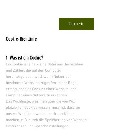
Zurück
Cookie-Richtlinie
1. Was ist ein Cookie?
Ein Cookie ist eine kleine Datei aus Buchstaben
und Zahlen, die auf den Computer
heruntergeladen wird, wenn Nutzer auf
bestimmte Websites zugreifen. In der Regel
ermöglichen es Cookies einer Website, den
Computer eines Nutzers zu erkennen.​
Das Wichtigste, was man über die von Wix
platzierten Cookies wissen muss, ist, dass sie
unsere Website etwas nutzerfreundlicher
machen, z. B. durch die Speicherung von Website-
Präferenzen und Spracheinstellungen.